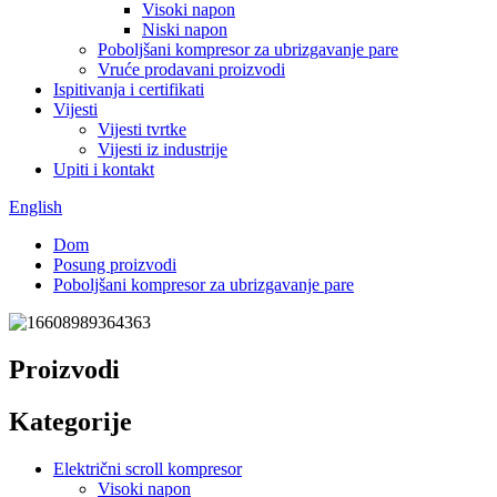
Visoki napon
Niski napon
Poboljšani kompresor za ubrizgavanje pare
Vruće prodavani proizvodi
Ispitivanja i certifikati
Vijesti
Vijesti tvrtke
Vijesti iz industrije
Upiti i kontakt
English
Dom
Posung proizvodi
Poboljšani kompresor za ubrizgavanje pare
Proizvodi
Kategorije
Električni scroll kompresor
Visoki napon