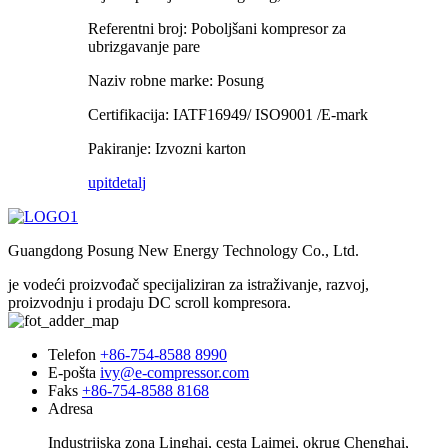
Referentni broj: Poboljšani kompresor za
ubrizgavanje pare
Naziv robne marke: Posung
Certifikacija: IATF16949/ ISO9001 /E-mark
Pakiranje: Izvozni karton
upit
detalj
Guangdong Posung New Energy Technology Co., Ltd.
je vodeći proizvođač specijaliziran za istraživanje, razvoj,
proizvodnju i prodaju DC scroll kompresora.
Telefon
+86-754-8588 8990
E-pošta
ivy@e-compressor.com
Faks
+86-754-8588 8168
Adresa
Industrijska zona Linghai, cesta Laimei, okrug Chenghai,